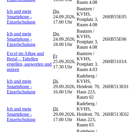
Raum 4.08
Bautzen /
Ich und mein
Do.
KVHS,
Smartphone -
24.09.2026,
26HB55E05
Postplatz 3,
Einzelschulung
17.00 Uhr
Raum 4.08
Bautzen /
Ich und mein
Do.
KVHS,
Smartphone -
24.09.2026,
26HB55E06
Postplatz 3,
Einzelschulung
18.00 Uhr
Raum 4.08
Excel im Alltag und
Bautzen /
Fr.
Beruf – Tabellen
KVHS,
25.09.2026,
26HB5103A
erstellen, auswerten und
Postplatz 3,
17.30 Uhr
nutzen
Raum 4.03
Radeberg /
Ich und mein
Di.
KVHS,
Smartphone -
29.09.2026,
Heidestr. 70,
26HR513E01
Einzelschulung
16.00 Uhr
Haus 223,
Raum 02
Radeberg /
Ich und mein
Di.
KVHS,
Smartphone -
29.09.2026,
Heidestr. 70,
26HR513E02
Einzelschulung
17.00 Uhr
Haus 223,
Raum 03
Radeberg /