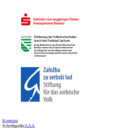
Kontrast
Schriftgröße
A
A
A