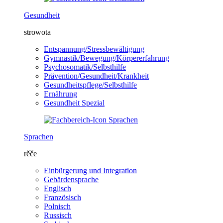
Gesundheit
strowota
Entspannung/Stressbewältigung
Gymnastik/Bewegung/Körpererfahrung
Psychosomatik/Selbsthilfe
Prävention/Gesundheit/Krankheit
Gesundheitspflege/Selbsthilfe
Ernährung
Gesundheit Spezial
Sprachen
rěče
Einbürgerung und Integration
Gebärdensprache
Englisch
Französisch
Polnisch
Russisch