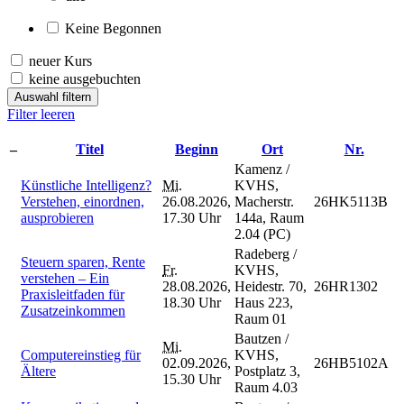
Keine Begonnen
neuer Kurs
keine ausgebuchten
Auswahl filtern
Filter leeren
–
Titel
Beginn
Ort
Nr.
Kamenz /
Künstliche Intelligenz?
Mi.
KVHS,
Verstehen, einordnen,
26.08.2026,
Macherstr.
26HK5113B
ausprobieren
17.30 Uhr
144a, Raum
2.04 (PC)
Radeberg /
Steuern sparen, Rente
Fr.
KVHS,
verstehen – Ein
28.08.2026,
Heidestr. 70,
26HR1302
Praxisleitfaden für
18.30 Uhr
Haus 223,
Zusatzeinkommen
Raum 01
Bautzen /
Mi.
Computereinstieg für
KVHS,
02.09.2026,
26HB5102A
Ältere
Postplatz 3,
15.30 Uhr
Raum 4.03