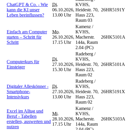
ChatGPT & Co. - Wie
Di.
KVHS,
kann die KI unser
06.10.2026,
Heidestr. 70,
26HR5191Y
Leben beeinflussen?
13.00 Uhr
Haus 223,
Raum 03
Kamenz /
Einfach am Computer
Mo.
KVHS,
starten – Schritt für
26.10.2026,
Macherstr.
26HK5101A
Schritt
17.15 Uhr
144a, Raum
2.04 (PC)
Radeberg /
Di.
KVHS,
Computerkurs für
27.10.2026,
Heidestr. 70,
26HR5101A
Einsteiger
15.30 Uhr
Haus 223,
Raum 02
Radeberg /
Digitaler Alleskönner -
Di.
KVHS,
Smartphone-
27.10.2026,
Heidestr. 70,
26HR5191X
Intensivkurs
13.00 Uhr
Haus 223,
Raum 02
Kamenz /
Excel im Alltag und
Mi.
KVHS,
Beruf - Tabellen
28.10.2026,
Macherstr.
26HK5103A
erstellen, auswerten und
17.15 Uhr
144a, Raum
nutzen
2.04 (PC)