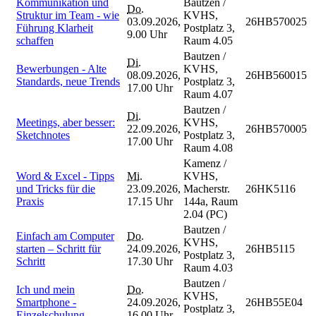
Kommunikation und
Bautzen /
Do.
Struktur im Team - wie
KVHS,
03.09.2026,
26HB570025
Führung Klarheit
Postplatz 3,
9.00 Uhr
schaffen
Raum 4.05
Bautzen /
Di.
Bewerbungen - Alte
KVHS,
08.09.2026,
26HB560015
Standards, neue Trends
Postplatz 3,
17.00 Uhr
Raum 4.07
Bautzen /
Di.
Meetings, aber besser:
KVHS,
22.09.2026,
26HB570005
Sketchnotes
Postplatz 3,
17.00 Uhr
Raum 4.08
Kamenz /
Word & Excel - Tipps
Mi.
KVHS,
und Tricks für die
23.09.2026,
Macherstr.
26HK5116
Praxis
17.15 Uhr
144a, Raum
2.04 (PC)
Bautzen /
Einfach am Computer
Do.
KVHS,
starten – Schritt für
24.09.2026,
26HB5115
Postplatz 3,
Schritt
17.30 Uhr
Raum 4.03
Bautzen /
Ich und mein
Do.
KVHS,
Smartphone -
24.09.2026,
26HB55E04
Postplatz 3,
Einzelschulung
16.00 Uhr