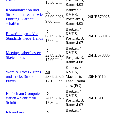
15.30 Uhr
Raum 4.03
Kommunikation und
Bautzen /
Do.
Struktur im Team - wie
KVHS,
03.09.2026,
26HB570025
Führung Klarheit
Postplatz 3,
9.00 Uhr
schaffen
Raum 4.05
Bautzen /
Di.
Bewerbungen - Alte
KVHS,
08.09.2026,
26HB560015
Standards, neue Trends
Postplatz 3,
17.00 Uhr
Raum 4.07
Bautzen /
Di.
Meetings, aber besser:
KVHS,
22.09.2026,
26HB570005
Sketchnotes
Postplatz 3,
17.00 Uhr
Raum 4.08
Kamenz /
Word & Excel - Tipps
Mi.
KVHS,
und Tricks für die
23.09.2026,
Macherstr.
26HK5116
Praxis
17.15 Uhr
144a, Raum
2.04 (PC)
Bautzen /
Einfach am Computer
Do.
KVHS,
starten – Schritt für
24.09.2026,
26HB5115
Postplatz 3,
Schritt
17.30 Uhr
Raum 4.03
Bautzen /
Ich und mein
Do.