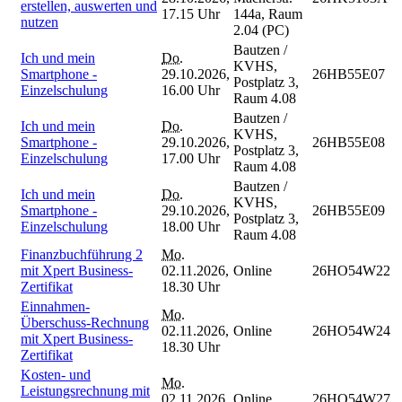
erstellen, auswerten und
17.15 Uhr
144a, Raum
nutzen
2.04 (PC)
Bautzen /
Ich und mein
Do.
KVHS,
Smartphone -
29.10.2026,
26HB55E07
Postplatz 3,
Einzelschulung
16.00 Uhr
Raum 4.08
Bautzen /
Ich und mein
Do.
KVHS,
Smartphone -
29.10.2026,
26HB55E08
Postplatz 3,
Einzelschulung
17.00 Uhr
Raum 4.08
Bautzen /
Ich und mein
Do.
KVHS,
Smartphone -
29.10.2026,
26HB55E09
Postplatz 3,
Einzelschulung
18.00 Uhr
Raum 4.08
Finanzbuchführung 2
Mo.
mit Xpert Business-
02.11.2026,
Online
26HO54W22
Zertifikat
18.30 Uhr
Einnahmen-
Mo.
Überschuss-Rechnung
02.11.2026,
Online
26HO54W24
mit Xpert Business-
18.30 Uhr
Zertifikat
Kosten- und
Mo.
Leistungsrechnung mit
02.11.2026,
Online
26HO54W27