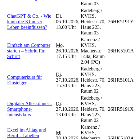
Raum 03
Radeberg /
ChatGPT & Co. - Wie
Di.
KVHS,
kann die KI unser
06.10.2026,
Heidestr. 70,
26HR5191Y
Leben beeinflussen?
13.00 Uhr
Haus 223,
Raum 03
Kamenz /
Einfach am Computer
Mo.
KVHS,
starten – Schritt für
26.10.2026,
Macherstr.
26HK5101A
Schritt
17.15 Uhr
144a, Raum
2.04 (PC)
Radeberg /
Di.
KVHS,
Computerkurs für
27.10.2026,
Heidestr. 70,
26HR5101A
Einsteiger
15.30 Uhr
Haus 223,
Raum 02
Radeberg /
Digitaler Alleskönner -
Di.
KVHS,
Smartphone-
27.10.2026,
Heidestr. 70,
26HR5191X
Intensivkurs
13.00 Uhr
Haus 223,
Raum 02
Kamenz /
Excel im Alltag und
Mi.
KVHS,
Beruf - Tabellen
28.10.2026,
Macherstr.
26HK5103A