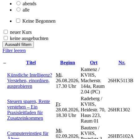
abends
alle
Keine Begonnen
neuer Kurs
keine ausgebuchten
Auswahl filtern
Filter leeren
–
Titel
Beginn
Ort
Nr.
Kamenz /
Künstliche Intelligenz?
Mi.
KVHS,
Verstehen, einordnen,
26.08.2026,
Macherstr.
26HK5113B
ausprobieren
17.30 Uhr
144a, Raum
2.04 (PC)
Radeberg /
Steuern sparen, Rente
Fr.
KVHS,
verstehen – Ein
28.08.2026,
Heidestr. 70,
26HR1302
Praxisleitfaden für
18.30 Uhr
Haus 223,
Zusatzeinkommen
Raum 01
Bautzen /
Mi.
Computereinstieg für
KVHS,
02.09.2026,
26HB5102A
Ältere
Postplatz 3,