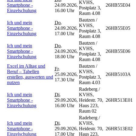
KVHS,
Smartphone -
24.09.2026,
26HB55E04
Postplatz 3,
Einzelschulung
16.00 Uhr
Raum 4.08
Bautzen /
Ich und mein
Do.
KVHS,
Smartphone -
24.09.2026,
26HB55E05
Postplatz 3,
Einzelschulung
17.00 Uhr
Raum 4.08
Bautzen /
Ich und mein
Do.
KVHS,
Smartphone -
24.09.2026,
26HB55E06
Postplatz 3,
Einzelschulung
18.00 Uhr
Raum 4.08
Excel im Alltag und
Bautzen /
Fr.
Beruf – Tabellen
KVHS,
25.09.2026,
26HB5103A
erstellen, auswerten und
Postplatz 3,
17.30 Uhr
nutzen
Raum 4.03
Radeberg /
Ich und mein
Di.
KVHS,
Smartphone -
29.09.2026,
Heidestr. 70,
26HR513E01
Einzelschulung
16.00 Uhr
Haus 223,
Raum 02
Radeberg /
Ich und mein
Di.
KVHS,
Smartphone -
29.09.2026,
Heidestr. 70,
26HR513E02
Einzelschulung
17.00 Uhr
Haus 223,