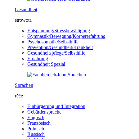
Gesundheit
strowota
Entspannung/Stressbewältigung
Gymnastik/Bewegung/Körpererfahrung
Psychosomatik/Selbsthilfe
Prävention/Gesundheit/Krankheit
Gesundheitspflege/Selbsthilfe
Ernährung
Gesundheit Spezial
Sprachen
rěče
Einbürgerung und Integration
Gebärdensprache
Englisch
Französisch
Polnisch
Russisch