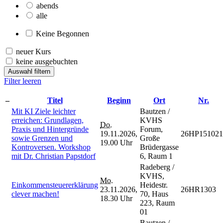
abends
alle
Keine Begonnen
neuer Kurs
keine ausgebuchten
Auswahl filtern
Filter leeren
–
Titel
Beginn
Ort
Nr.
Mit KI Ziele leichter
Bautzen /
erreichen: Grundlagen,
KVHS
Do.
Praxis und Hintergründe
Forum,
19.11.2026,
26HP151021
sowie Grenzen und
Große
19.00 Uhr
Kontroversen. Workshop
Brüdergasse
mit Dr. Christian Papstdorf
6, Raum 1
Radeberg /
KVHS,
Mo.
Einkommensteuererklärung
Heidestr.
23.11.2026,
26HR1303
clever machen!
70, Haus
18.30 Uhr
223, Raum
01
Bautzen /