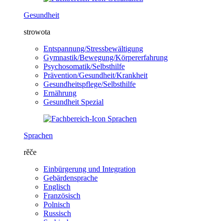
Gesundheit
strowota
Entspannung/Stressbewältigung
Gymnastik/Bewegung/Körpererfahrung
Psychosomatik/Selbsthilfe
Prävention/Gesundheit/Krankheit
Gesundheitspflege/Selbsthilfe
Ernährung
Gesundheit Spezial
Sprachen
rěče
Einbürgerung und Integration
Gebärdensprache
Englisch
Französisch
Polnisch
Russisch