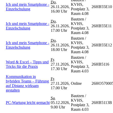
Do.
Ich und mein Smartphone -
KVHS,
26.11.2026,
26HB55E10
Einzelschulung
Postplatz 3,
16.00 Uhr
Raum 4.08
Bautzen /
Do.
Ich und mein Smartphone -
KVHS,
26.11.2026,
26HB55E11
Einzelschulung
Postplatz 3,
17.00 Uhr
Raum 4.08
Bautzen /
Do.
Ich und mein Smartphone -
KVHS,
26.11.2026,
26HB55E12
Einzelschulung
Postplatz 3,
18.00 Uhr
Raum 4.08
Bautzen /
Fr.
Word & Excel – Tipps und
KVHS,
27.11.2026,
26HB5116
Tricks für die Praxis
Postplatz 3,
17.30 Uhr
Raum 4.03
Kommunikation in
Fr.
hybriden Teams – Führung
27.11.2026,
Online
26HO57000
auf Distanz wirksam
17.00 Uhr
gestalten
Bautzen /
Sa.
KVHS,
PC-Wartung leicht gemacht
05.12.2026,
26HB5113B
Postplatz 3,
9.00 Uhr
Raum 4.03