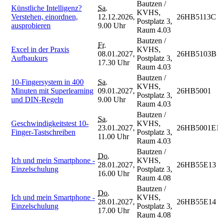
Bautzen /
Künstliche Intelligenz?
Sa.
KVHS,
Verstehen, einordnen,
12.12.2026,
26HB5113C
Postplatz 3,
ausprobieren
9.00 Uhr
Raum 4.03
Bautzen /
Fr.
Excel in der Praxis
KVHS,
08.01.2027,
26HB5103B
Aufbaukurs
Postplatz 3,
17.30 Uhr
Raum 4.03
Bautzen /
10-Fingersystem in 400
Sa.
KVHS,
Minuten mit Superlearning
09.01.2027,
26HB5001
Postplatz 3,
und DIN-Regeln
9.00 Uhr
Raum 4.03
Bautzen /
Sa.
Geschwindigkeitstest 10-
KVHS,
23.01.2027,
26HB5001E
Finger-Tastschreiben
Postplatz 3,
11.00 Uhr
Raum 4.03
Bautzen /
Do.
Ich und mein Smartphone -
KVHS,
28.01.2027,
26HB55E13
Einzelschulung
Postplatz 3,
16.00 Uhr
Raum 4.08
Bautzen /
Do.
Ich und mein Smartphone -
KVHS,
28.01.2027,
26HB55E14
Einzelschulung
Postplatz 3,
17.00 Uhr
Raum 4.08