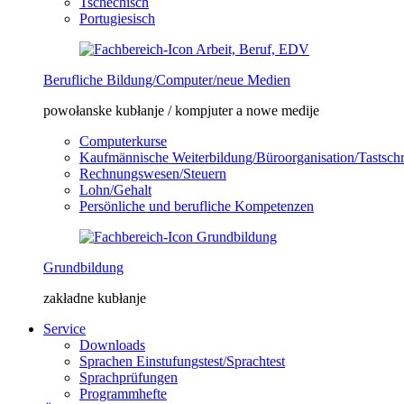
Tschechisch
Portugiesisch
Berufliche Bildung/Computer/neue Medien
powołanske kubłanje / kompjuter a nowe medije
Computerkurse
Kaufmännische Weiterbildung/Büroorganisation/Tastsch
Rechnungswesen/Steuern
Lohn/Gehalt
Persönliche und berufliche Kompetenzen
Grundbildung
zakładne kubłanje
Service
Downloads
Sprachen Einstufungstest/Sprachtest
Sprachprüfungen
Programmhefte