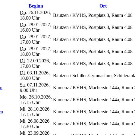
Beginn
Ort
Do.
26.11.2026,
Bautzen / KVHS, Postplatz 3, Raum 4.08
18.00 Uhr
Do.
28.01.2027,
Bautzen / KVHS, Postplatz 3, Raum 4.08
16.00 Uhr
Do.
28.01.2027,
Bautzen / KVHS, Postplatz 3, Raum 4.08
17.00 Uhr
Do.
28.01.2027,
Bautzen / KVHS, Postplatz 3, Raum 4.08
18.00 Uhr
Di.
22.09.2026,
Bautzen / KVHS, Postplatz 3, Raum 4.08
17.00 Uhr
Di.
03.11.2026,
Bautzen / Schiller-Gymnasium, Schilleranl
10.00 Uhr
Sa.
07.11.2026,
ln
Kamenz / KVHS, Macherstr. 144a, Raum 
9.00 Uhr
Mo.
26.10.2026,
Kamenz / KVHS, Macherstr. 144a, Raum 
17.15 Uhr
Mi.
28.10.2026,
en
Kamenz / KVHS, Macherstr. 144a, Raum 
17.15 Uhr
Mi.
26.08.2026,
Kamenz / KVHS, Macherstr. 144a, Raum 
17.30 Uhr
Mi.
23.09.2026,