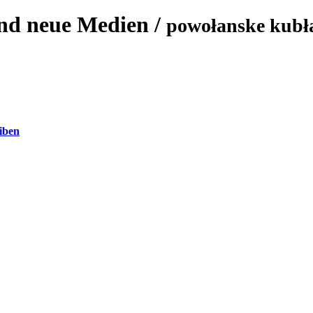
und neue Medien
/
powołanske kubła
iben