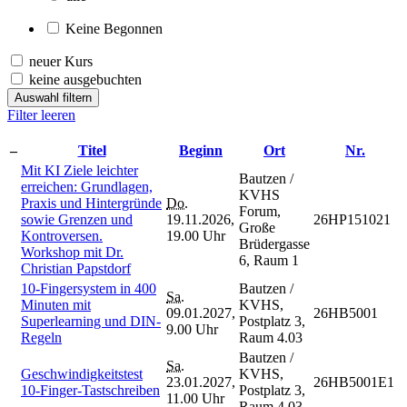
Keine Begonnen
neuer Kurs
keine ausgebuchten
Auswahl filtern
Filter leeren
–
Titel
Beginn
Ort
Nr.
Mit KI Ziele leichter
Bautzen /
erreichen: Grundlagen,
KVHS
Praxis und Hintergründe
Do.
Forum,
sowie Grenzen und
19.11.2026,
26HP151021
Große
Kontroversen.
19.00 Uhr
Brüdergasse
Workshop mit Dr.
6, Raum 1
Christian Papstdorf
10-Fingersystem in 400
Bautzen /
Sa.
Minuten mit
KVHS,
09.01.2027,
26HB5001
Superlearning und DIN-
Postplatz 3,
9.00 Uhr
Regeln
Raum 4.03
Bautzen /
Sa.
Geschwindigkeitstest
KVHS,
23.01.2027,
26HB5001E1
10-Finger-Tastschreiben
Postplatz 3,
11.00 Uhr
Raum 4.03