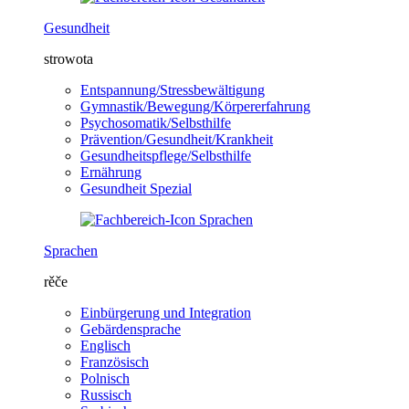
Gesundheit
strowota
Entspannung/Stressbewältigung
Gymnastik/Bewegung/Körpererfahrung
Psychosomatik/Selbsthilfe
Prävention/Gesundheit/Krankheit
Gesundheitspflege/Selbsthilfe
Ernährung
Gesundheit Spezial
Sprachen
rěče
Einbürgerung und Integration
Gebärdensprache
Englisch
Französisch
Polnisch
Russisch