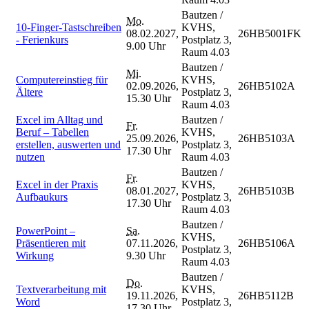
Bautzen /
Mo.
10-Finger-Tastschreiben
KVHS,
08.02.2027,
26HB5001FK
- Ferienkurs
Postplatz 3,
9.00 Uhr
Raum 4.03
Bautzen /
Mi.
Computereinstieg für
KVHS,
02.09.2026,
26HB5102A
Ältere
Postplatz 3,
15.30 Uhr
Raum 4.03
Excel im Alltag und
Bautzen /
Fr.
Beruf – Tabellen
KVHS,
25.09.2026,
26HB5103A
erstellen, auswerten und
Postplatz 3,
17.30 Uhr
nutzen
Raum 4.03
Bautzen /
Fr.
Excel in der Praxis
KVHS,
08.01.2027,
26HB5103B
Aufbaukurs
Postplatz 3,
17.30 Uhr
Raum 4.03
Bautzen /
PowerPoint –
Sa.
KVHS,
Präsentieren mit
07.11.2026,
26HB5106A
Postplatz 3,
Wirkung
9.30 Uhr
Raum 4.03
Bautzen /
Do.
Textverarbeitung mit
KVHS,
19.11.2026,
26HB5112B
Word
Postplatz 3,
17.30 Uhr