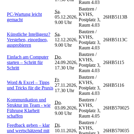
Raum 4.03
Bautzen /
Sa.
PC-Wartung leicht
KVHS,
05.12.2026,
26HB5113B
gemacht
Postplatz 3,
9.00 Uhr
Raum 4.03
Bautzen /
Künstliche Intelligenz?
Sa.
KVHS,
Verstehen, einordnen,
12.12.2026,
26HB5113C
Postplatz 3,
ausprobieren
9.00 Uhr
Raum 4.03
Bautzen /
Einfach am Computer
Do.
KVHS,
starten – Schritt für
24.09.2026,
26HB5115
Postplatz 3,
Schritt
17.30 Uhr
Raum 4.03
Bautzen /
Fr.
Word & Excel – Tipps
KVHS,
27.11.2026,
26HB5116
und Tricks für die Praxis
Postplatz 3,
17.30 Uhr
Raum 4.03
Kommunikation und
Bautzen /
Do.
Struktur im Team - wie
KVHS,
03.09.2026,
26HB570025
Führung Klarheit
Postplatz 3,
9.00 Uhr
schaffen
Raum 4.05
Bautzen /
Feedback geben – klar
Di.
KVHS,
und wertschätzend mit
10.11.2026,
26HB570035
Postplatz 3,