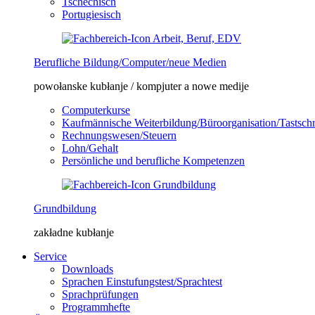
Tschechisch
Portugiesisch
Berufliche Bildung/Computer/neue Medien
powołanske kubłanje / kompjuter a nowe medije
Computerkurse
Kaufmännische Weiterbildung/Büroorganisation/Tastsch
Rechnungswesen/Steuern
Lohn/Gehalt
Persönliche und berufliche Kompetenzen
Grundbildung
zakładne kubłanje
Service
Downloads
Sprachen Einstufungstest/Sprachtest
Sprachprüfungen
Programmhefte