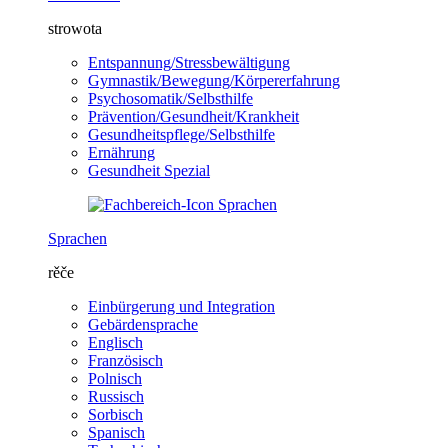
strowota
Entspannung/Stressbewältigung
Gymnastik/Bewegung/Körpererfahrung
Psychosomatik/Selbsthilfe
Prävention/Gesundheit/Krankheit
Gesundheitspflege/Selbsthilfe
Ernährung
Gesundheit Spezial
Sprachen
rěče
Einbürgerung und Integration
Gebärdensprache
Englisch
Französisch
Polnisch
Russisch
Sorbisch
Spanisch