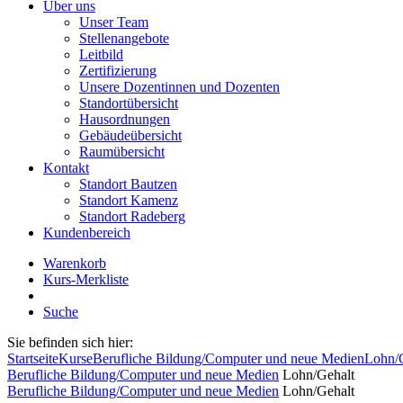
Über uns
Unser Team
Stellenangebote
Leitbild
Zertifizierung
Unsere Dozentinnen und Dozenten
Standortübersicht
Hausordnungen
Gebäudeübersicht
Raumübersicht
Kontakt
Standort Bautzen
Standort Kamenz
Standort Radeberg
Kundenbereich
Warenkorb
Kurs-Merkliste
Suche
Sie befinden sich hier:
Startseite
Kurse
Berufliche Bildung/Computer und neue Medien
Lohn/
Berufliche Bildung/Computer und neue Medien
Lohn/Gehalt
Berufliche Bildung/Computer und neue Medien
Lohn/Gehalt