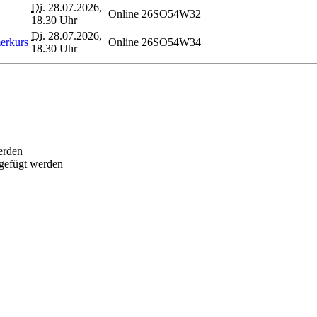
Di.
28.07.2026,
Online
26SO54W32
18.30 Uhr
Di.
28.07.2026,
erkurs
Online
26SO54W34
18.30 Uhr
erden
ugefügt werden