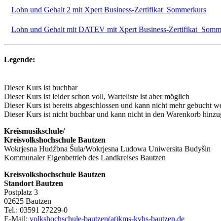
Lohn und Gehalt 2 mit Xpert Business-Zertifikat_Sommerkurs
Lohn und Gehalt mit DATEV mit Xpert Business-Zertifikat_Somm
Legende:
Dieser Kurs ist buchbar
Dieser Kurs ist leider schon voll, Warteliste ist aber möglich
Dieser Kurs ist bereits abgeschlossen und kann nicht mehr gebucht w
Dieser Kurs ist nicht buchbar und kann nicht in den Warenkorb hinz
Kreismusikschule/
Kreisvolkshochschule Bautzen
Wokrjesna Hudźbna Šula/Wokrjesna Ludowa Uniwersita Budyšin
Kommunaler Eigenbetrieb des Landkreises Bautzen
Kreisvolkshochschule Bautzen
Standort Bautzen
Postplatz 3
02625 Bautzen
Tel.: 03591 27229-0
E-Mail:
volkshochschule-bautzen(at)kms-kvhs-bautzen.de