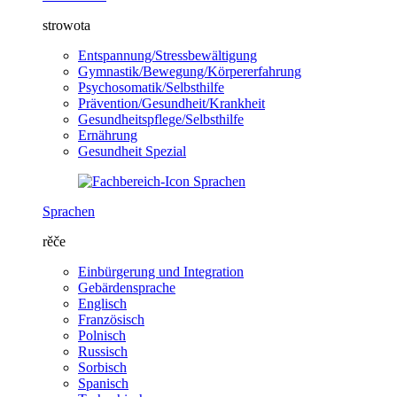
strowota
Entspannung/Stressbewältigung
Gymnastik/Bewegung/Körpererfahrung
Psychosomatik/Selbsthilfe
Prävention/Gesundheit/Krankheit
Gesundheitspflege/Selbsthilfe
Ernährung
Gesundheit Spezial
Sprachen
rěče
Einbürgerung und Integration
Gebärdensprache
Englisch
Französisch
Polnisch
Russisch
Sorbisch
Spanisch