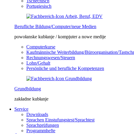
Tschechisch
Portugiesisch
Berufliche Bildung/Computer/neue Medien
powołanske kubłanje / kompjuter a nowe medije
Computerkurse
Kaufmännische Weiterbildung/Büroorganisation/Tastsch
Rechnungswesen/Steuern
Lohn/Gehalt
Persönliche und berufliche Kompetenzen
Grundbildung
zakładne kubłanje
Service
Downloads
Sprachen Einstufungstest/Sprachtest
Sprachprüfungen
Programmhefte