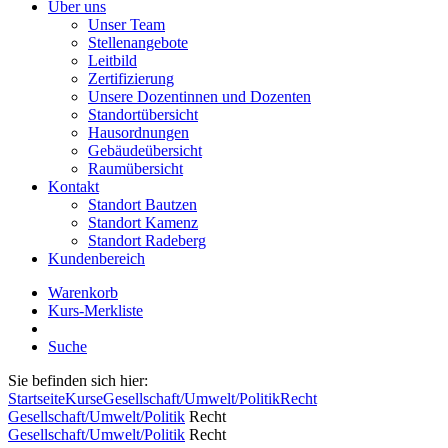
Über uns
Unser Team
Stellenangebote
Leitbild
Zertifizierung
Unsere Dozentinnen und Dozenten
Standortübersicht
Hausordnungen
Gebäudeübersicht
Raumübersicht
Kontakt
Standort Bautzen
Standort Kamenz
Standort Radeberg
Kundenbereich
Warenkorb
Kurs-Merkliste
Suche
Sie befinden sich hier:
Startseite
Kurse
Gesellschaft/Umwelt/Politik
Recht
Gesellschaft/Umwelt/Politik
Recht
Gesellschaft/Umwelt/Politik
Recht