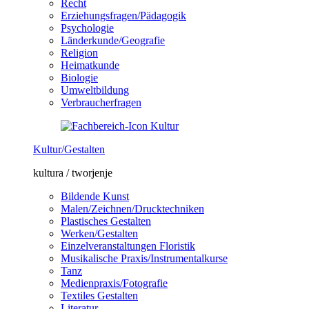
Recht
Erziehungsfragen/Pädagogik
Psychologie
Länderkunde/Geografie
Religion
Heimatkunde
Biologie
Umweltbildung
Verbraucherfragen
Kultur/Gestalten
kultura / tworjenje
Bildende Kunst
Malen/Zeichnen/Drucktechniken
Plastisches Gestalten
Werken/Gestalten
Einzelveranstaltungen Floristik
Musikalische Praxis/Instrumentalkurse
Tanz
Medienpraxis/Fotografie
Textiles Gestalten
Literatur