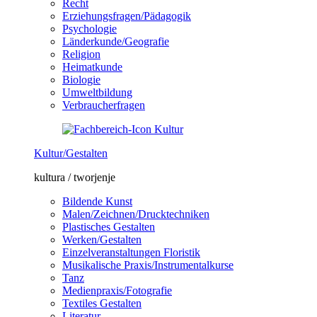
Recht
Erziehungsfragen/Pädagogik
Psychologie
Länderkunde/Geografie
Religion
Heimatkunde
Biologie
Umweltbildung
Verbraucherfragen
Kultur/Gestalten
kultura / tworjenje
Bildende Kunst
Malen/Zeichnen/Drucktechniken
Plastisches Gestalten
Werken/Gestalten
Einzelveranstaltungen Floristik
Musikalische Praxis/Instrumentalkurse
Tanz
Medienpraxis/Fotografie
Textiles Gestalten
Literatur