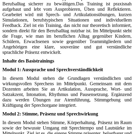
Berufsalltag sicherer zu bewältigen.Das Training ist praxisnah
aufgebaut und lebt vom Ausprobieren, Üben und Reflektieren.
Gearbeitet wird mit Sprech- und Artikulationsübungen, kurzen
Simulationen, berufstypischen Situationen und individuellem
Feedback. Ziel ist ein Training, das nicht nur theoretisch informiert,
sondern direkt für den Berufsalltag nutzbar ist. Im Mittelpunkt steht
die Frage, wie man im beruflichen Alltag gegenüber Kindern,
Schülern, Erwachsenen sowie gegenüber Teammitgliedern und
Angehörigen eine klare, souveräne und gut verständliche
sprachliche Präsenz entwickelt.
Inhalte des Basistrainings
Modul 1: Aussprache und Sprechverständlichkeit
In diesem Modul stehen die Grundlagen verständlichen und
wirkungsvollen Sprechens im Mittelpunkt. Gemeinsam mit dem
Dozenten arbeiten Sie an Artikulation, Aussprache, Wort- und
Satzakzent, Intonation, Rhythmus und Pausensetzung. Ergänzend
dazu werden Übungen zur Atemführung, Stimmgebung und
Kräftigung der Sprechorgane integriert.
Modul 2: Stimme, Präsenz und Sprechwirkung
In diesem Modul stehen Stimme, Körperhaltung, Präsenz im Raum
sowie der bewusste Umgang mit Sprechtempo und Lautstärke im
Mittelpunkt. Ziel ist es, die eigene Stimme präsenter, belastbarer und