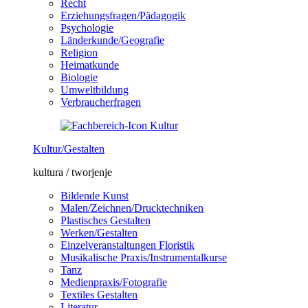
Recht
Erziehungsfragen/Pädagogik
Psychologie
Länderkunde/Geografie
Religion
Heimatkunde
Biologie
Umweltbildung
Verbraucherfragen
Kultur/Gestalten
kultura / tworjenje
Bildende Kunst
Malen/Zeichnen/Drucktechniken
Plastisches Gestalten
Werken/Gestalten
Einzelveranstaltungen Floristik
Musikalische Praxis/Instrumentalkurse
Tanz
Medienpraxis/Fotografie
Textiles Gestalten
Literatur