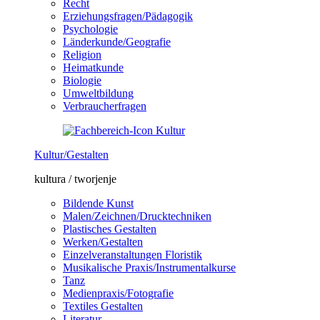
Recht
Erziehungsfragen/Pädagogik
Psychologie
Länderkunde/Geografie
Religion
Heimatkunde
Biologie
Umweltbildung
Verbraucherfragen
Kultur/Gestalten
kultura / tworjenje
Bildende Kunst
Malen/Zeichnen/Drucktechniken
Plastisches Gestalten
Werken/Gestalten
Einzelveranstaltungen Floristik
Musikalische Praxis/Instrumentalkurse
Tanz
Medienpraxis/Fotografie
Textiles Gestalten
Literatur