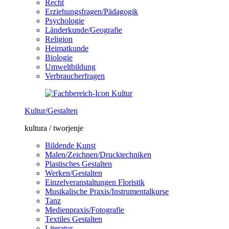
Recht
Erziehungsfragen/Pädagogik
Psychologie
Länderkunde/Geografie
Religion
Heimatkunde
Biologie
Umweltbildung
Verbraucherfragen
Kultur/Gestalten
kultura / tworjenje
Bildende Kunst
Malen/Zeichnen/Drucktechniken
Plastisches Gestalten
Werken/Gestalten
Einzelveranstaltungen Floristik
Musikalische Praxis/Instrumentalkurse
Tanz
Medienpraxis/Fotografie
Textiles Gestalten
Literatur