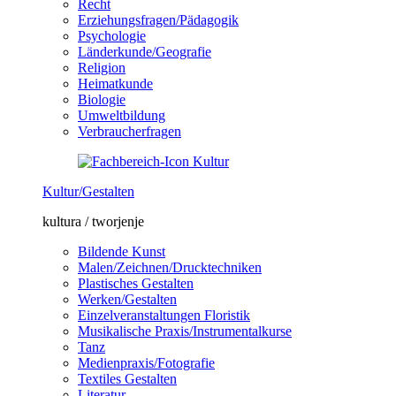
Recht
Erziehungsfragen/Pädagogik
Psychologie
Länderkunde/Geografie
Religion
Heimatkunde
Biologie
Umweltbildung
Verbraucherfragen
Kultur/Gestalten
kultura / tworjenje
Bildende Kunst
Malen/Zeichnen/Drucktechniken
Plastisches Gestalten
Werken/Gestalten
Einzelveranstaltungen Floristik
Musikalische Praxis/Instrumentalkurse
Tanz
Medienpraxis/Fotografie
Textiles Gestalten
Literatur