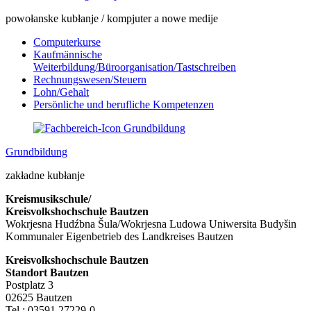
powołanske kubłanje / kompjuter a nowe medije
Computerkurse
Kaufmännische
Weiterbildung/Büroorganisation/Tastschreiben
Rechnungswesen/Steuern
Lohn/Gehalt
Persönliche und berufliche Kompetenzen
Grundbildung
zakładne kubłanje
Kreismusikschule/
Kreisvolkshochschule Bautzen
Wokrjesna Hudźbna Šula/Wokrjesna Ludowa Uniwersita Budyšin
Kommunaler Eigenbetrieb des Landkreises Bautzen
Kreisvolkshochschule Bautzen
Standort Bautzen
Postplatz 3
02625 Bautzen
Tel.: 03591 27229-0